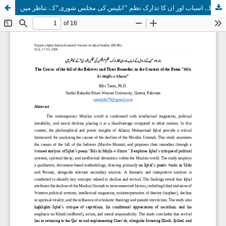
بندہ مومن کے زوال کے اسباب اور ان کا تدارک نظم "ابلیس کی مجلس شوری"کے تناظر میں